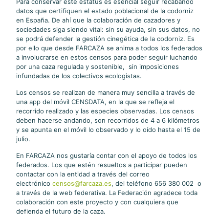
Para conservar este estatus es esencial seguir recabando
datos que certifiquen el estado poblacional de la codorniz
en España. De ahí que la colaboración de cazadores y
sociedades siga siendo vital: sin su ayuda, sin sus datos, no
se podrá defender la gestión cinegética de la codorniz. Es
por ello que desde FARCAZA se anima a todos los federados
a involucrarse en estos censos para poder seguir luchando
por una caza regulada y sostenible, sin imposiciones
infundadas de los colectivos ecologistas.
Los censos se realizan de manera muy sencilla a través de
una app del móvil CENSDATA, en la que se refleja el
recorrido realizado y las especies observadas. Los censos
deben hacerse andando, son recorridos de 4 a 6 kilómetros
y se apunta en el móvil lo observado y lo oído hasta el 15 de
julio.
En FARCAZA nos gustaría contar con el apoyo de todos los
federados. Los que estén resueltos a participar pueden
contactar con la entidad a través del correo
electrónico
censos@farcaza.es
, del teléfono 656 380 002 o
a través de la web federativa. La Federación agradece toda
colaboración con este proyecto y con cualquiera que
defienda el futuro de la caza.