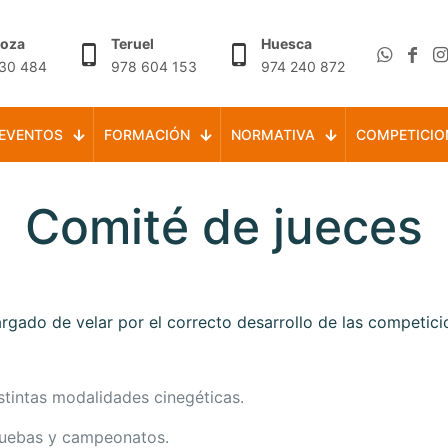
goza
Teruel
Huesca
30 484
978 604 153
974 240 872
EVENTOS
FORMACIÓN
NORMATIVA
COMPETICIO
Comité de jueces
rgado de velar por el correcto desarrollo de las competici
istintas modalidades cinegéticas.
pruebas y campeonatos.