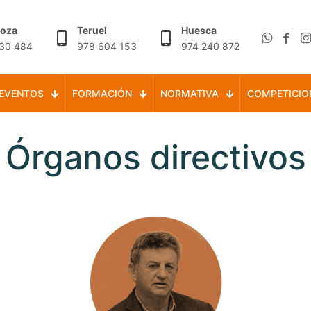
goza
Teruel
Huesca
30 484
978 604 153
974 240 872
EVENTOS
FORMACIÓN
NORMATIVA
COMPETICIO
Órganos directivos