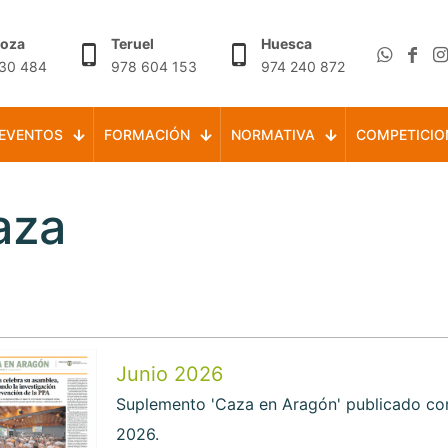
goza
Teruel
Huesca
30 484
978 604 153
974 240 872
EVENTOS
FORMACIÓN
NORMATIVA
COMPETICIO
aza
Junio 2026
Suplemento 'Caza en Aragón' publicado con 
2026.