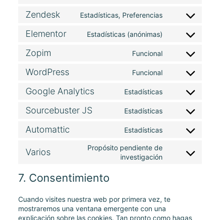
to
Zendesk
Estadísticas, Preferencias
service
Consent
woocommerce
to
Elementor
Estadísticas (anónimas)
service
Consent
zendesk
to
Zopim
Funcional
service
Consent
elementor
to
WordPress
Funcional
service
Consent
zopim
to
Google Analytics
Estadísticas
service
Consent
wordpress
to
Sourcebuster JS
Estadísticas
service
Consent
google-
to
Automattic
Estadísticas
analytics
service
Consent
sourcebuster-
to
Propósito pendiente de
js
Varios
service
Consent
investigación
automattic
to
service
7. Consentimiento
varios
Cuando visites nuestra web por primera vez, te
mostraremos una ventana emergente con una
explicación sobre las cookies. Tan pronto como hagas