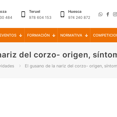
goza
Teruel
Huesca
30 484
978 604 153
974 240 872
EVENTOS
FORMACIÓN
NORMATIVA
COMPETICIO
nariz del corzo- origen, sínto
vidades
El gusano de la nariz del corzo- origen, sínto