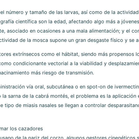
 número y tamaño de las larvas, así como de la actividad f
ografía científica son la edad, afectando algo más a jóvene
te, asociado en ocasiones a una mala alimentación; y el co
ctividad de la mosca supone un gran desgaste físico y se 
ores extrínsecos como el hábitat, siendo más propensos l
como condicionante vectorial a la viabilidad y desplazamie
hacinamiento más riesgo de transmisión.
ministración vía oral, subcutánea o en spot-on de ivermect
mo la sarna de la cabrá montés, el problema es la aplicación
e tipo de miasis nasales se llegan a controlar desparasita
mar los cazadores
sano de la nariz del corzo, algunos gestores cinegéticos s