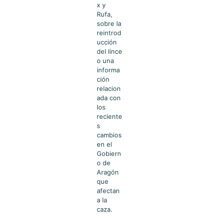
x y
Rufa,
sobre la
reintrod
ucción
del lince
o una
informa
ción
relacion
ada con
los
reciente
s
cambios
en el
Gobiern
o de
Aragón
que
afectan
a la
caza.