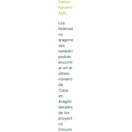
Carlos
Navarro
Asín
.
Los
federad
os
aragone
ses
también
podrán
encontr
ar en el
último
número
de
'Caza
en
Aragón'
detalles
de los
proyect
os
Coturni