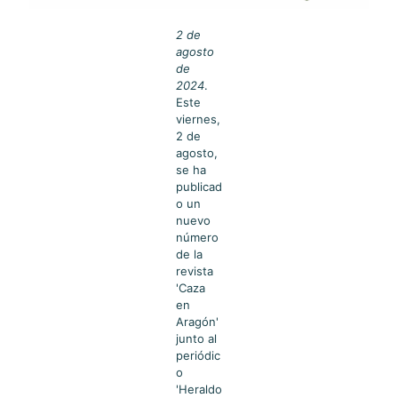
2 de
agosto
de
2024
.
Este
viernes,
2 de
agosto,
se ha
publicad
o un
nuevo
número
de la
revista
'Caza
en
Aragón'
junto al
periódic
o
'Heraldo