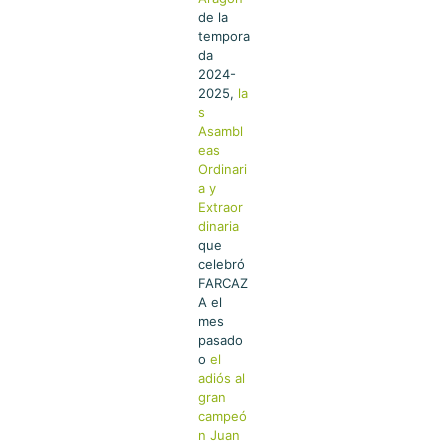
de la
tempora
da
2024-
2025,
la
s
Asambl
eas
Ordinari
a y
Extraor
dinaria
que
celebró
FARCAZ
A el
mes
pasado
o
el
adiós al
gran
campeó
n Juan