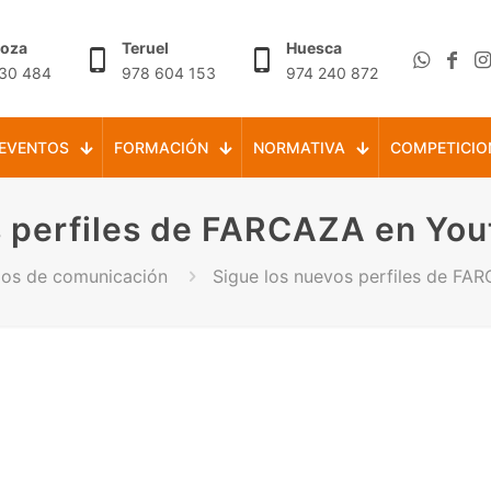
goza
Teruel
Huesca
30 484
978 604 153
974 240 872
EVENTOS
FORMACIÓN
NORMATIVA
COMPETICIO
s perfiles de FARCAZA en You
ios de comunicación
Sigue los nuevos perfiles de FA