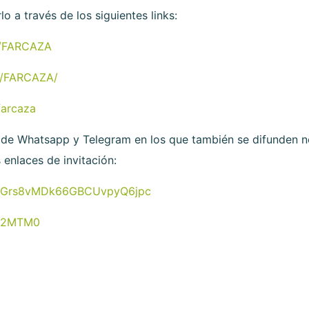
o a través de los siguientes links:
m/FARCAZA
m/FARCAZA/
farcaza
 Whatsapp y Telegram en los que también se difunden noti
 enlaces de invitación:
om/Grs8vMDk66GBCUvpyQ6jpc
Hc2MTM0