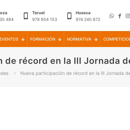
goza
Teruel
Huesca
30 484
978 604 153
974 240 872
EVENTOS
FORMACIÓN
NORMATIVA
COMPETICIO
 de récord en la III Jornada 
ades
Nueva participación de récord en la III Jornada d