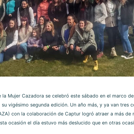
e la Mujer Cazadora se celebró este sábado en el marco de 
su vigésimo segunda edición. Un año más, y ya van tres co
A) con la colaboración de Captur logró atraer a más de 
 esta ocasión el día estuvo más deslucido que en otras ocas