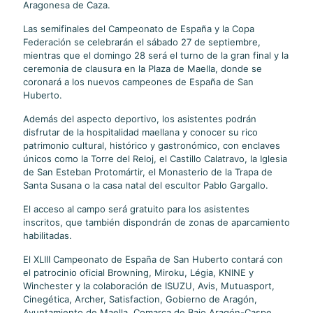
Aragonesa de Caza.
Las semifinales del Campeonato de España y la Copa
Federación se celebrarán el sábado 27 de septiembre,
mientras que el domingo 28 será el turno de la gran final y la
ceremonia de clausura en la Plaza de Maella, donde se
coronará a los nuevos campeones de España de San
Huberto.
Además del aspecto deportivo, los asistentes podrán
disfrutar de la hospitalidad maellana y conocer su rico
patrimonio cultural, histórico y gastronómico, con enclaves
únicos como la Torre del Reloj, el Castillo Calatravo, la Iglesia
de San Esteban Protomártir, el Monasterio de la Trapa de
Santa Susana o la casa natal del escultor Pablo Gargallo.
El acceso al campo será gratuito para los asistentes
inscritos, que también dispondrán de zonas de aparcamiento
habilitadas.
El XLIII Campeonato de España de San Huberto contará con
el patrocinio oficial Browning, Miroku, Légia, KNINE y
Winchester y la colaboración de ISUZU, Avis, Mutuasport,
Cinegética, Archer, Satisfaction, Gobierno de Aragón,
Ayuntamiento de Maella, Comarca de Bajo Aragón-Caspe,