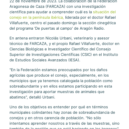
22 de noviembre de 2023. La colaboración de la Federación
Aragonesa de Caza (FARCAZA) con una investigación
científica para ayudar a comprender cuál es la
situación del
conejo en la península ibérica,
liderada por el doctor Rafael
Villafuerte, centro el pasado domingo la sección cinegética
del programa 'De puertas al campo' de Aragón Radio.
En antena entraron Nicolás Urbani, veterinario y asesor
técnico de FARCAZA, y el propio Rafael Villafuerte, doctor en
Ciencias Biológicas e Investigador Científico del Consejo
Superior de Investigaciones Científicas (CSIC) en el Instituto
de Estudios Sociales Avanzados (IESA).
"En la Federación estamos preocupados por los daños
agrícolas que produce el conejo, especialmente, en los
municipios que ya tenemos catalogada la población como
sobreabundante y en ellos estamos participando en esta
investigación para aportar muestras de animales que
abatimos", detalló Urbani.
Uno de los objetivos es entender por qué en términos
municipales colindantes hay zonas de sobreabundancia de
conejos y en otros carencia de población. "No sólo
intentamos aprender nosotros a través de las muestras, sino
también de la gestión que se está haciendo en los terrenos",