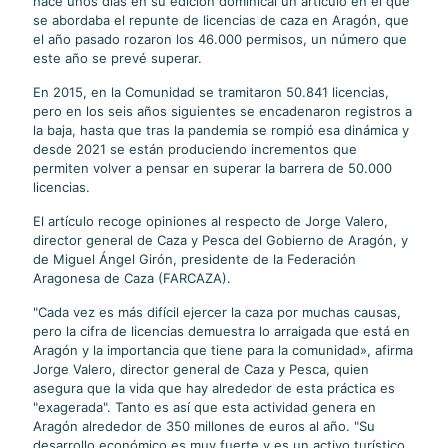
hace unos días en su edición dominical un artículo en el que
se abordaba el repunte de licencias de caza en Aragón, que
el año pasado rozaron los 46.000 permisos, un número que
este año se prevé superar.
En 2015, en la Comunidad se tramitaron 50.841 licencias,
pero en los seis años siguientes se encadenaron registros a
la baja, hasta que tras la pandemia se rompió esa dinámica y
desde 2021 se están produciendo incrementos que
permiten volver a pensar en superar la barrera de 50.000
licencias.
El artículo recoge opiniones al respecto de Jorge Valero,
director general de Caza y Pesca del Gobierno de Aragón, y
de Miguel Ángel Girón, presidente de la Federación
Aragonesa de Caza (FARCAZA).
"Cada vez es más difícil ejercer la caza por muchas causas,
pero la cifra de licencias demuestra lo arraigada que está en
Aragón y la importancia que tiene para la comunidad», afirma
Jorge Valero, director general de Caza y Pesca, quien
asegura que la vida que hay alrededor de esta práctica es
"exagerada". Tanto es así que esta actividad genera en
Aragón alrededor de 350 millones de euros al año. "Su
desarrollo económico es muy fuerte y es un activo turístico