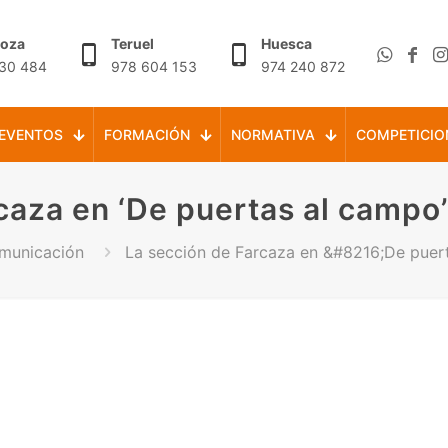
goza
Teruel
Huesca
30 484
978 604 153
974 240 872
EVENTOS
FORMACIÓN
NORMATIVA
COMPETICIO
caza en ‘De puertas al campo’:
omunicación
La sección de Farcaza en &#8216;De puert