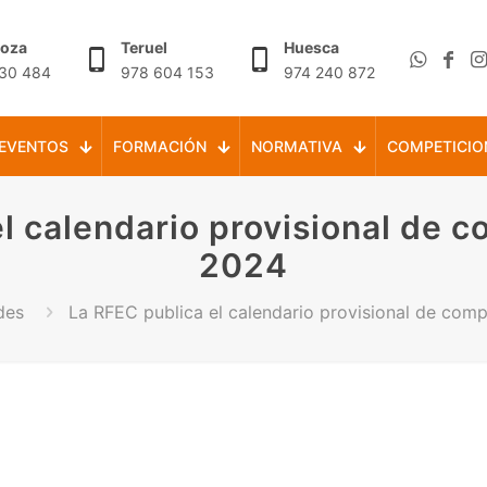
goza
Teruel
Huesca
30 484
978 604 153
974 240 872
EVENTOS
FORMACIÓN
NORMATIVA
COMPETICIO
l calendario provisional de 
2024
des
La RFEC publica el calendario provisional de com