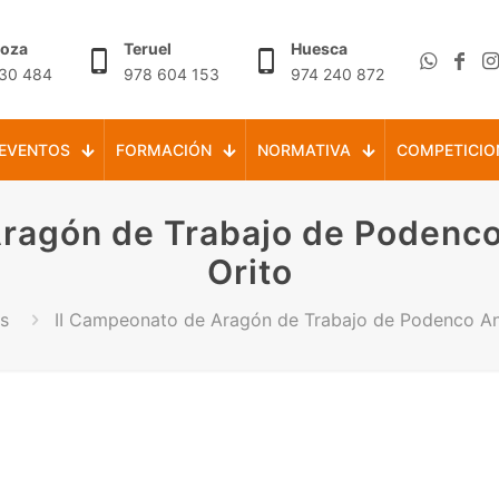
goza
Teruel
Huesca
30 484
978 604 153
974 240 872
EVENTOS
FORMACIÓN
NORMATIVA
COMPETICIO
Aragón de Trabajo de Podenco
Orito
s
II Campeonato de Aragón de Trabajo de Podenco An