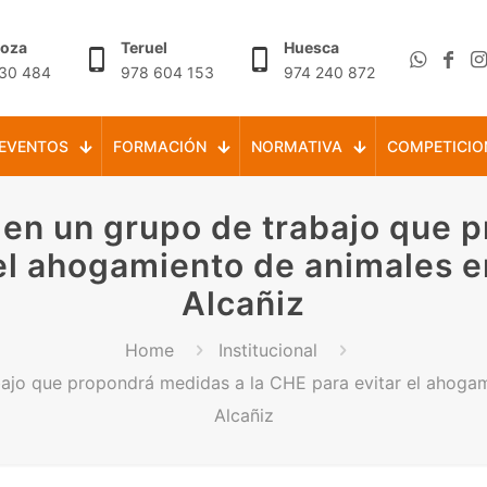
goza
Teruel
Huesca
30 484
978 604 153
974 240 872
EVENTOS
FORMACIÓN
NORMATIVA
COMPETICIO
en un grupo de trabajo que p
 el ahogamiento de animales e
Alcañiz
Home
Institucional
ajo que propondrá medidas a la CHE para evitar el ahogam
Alcañiz