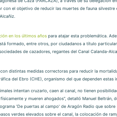
gonesa de Caza (FARCAZA), a través de su delegación en la
 con el objetivo de reducir las muertes de fauna silvestre e
Alcañiz.
ción en los últimos años
para atajar esta problemática. Ad
á formado, entre otros, por ciudadanos a título particular
sociedades de cazadores, regantes del Canal Calanda-Alcañ
con distintas medidas correctoras para reducir la mortalid
ráfica del Ebro (CHE), organismo del que dependen estas in
imales intentan cruzarlo, caen al canal, no tienen posibilid
 físicamente y mueren ahogados", detalló Manuel Beltrán,
programa 'De puertas al campo' de Aragón Radio que sobre
asos verdes elevados sobre el canal, la colocación de ram