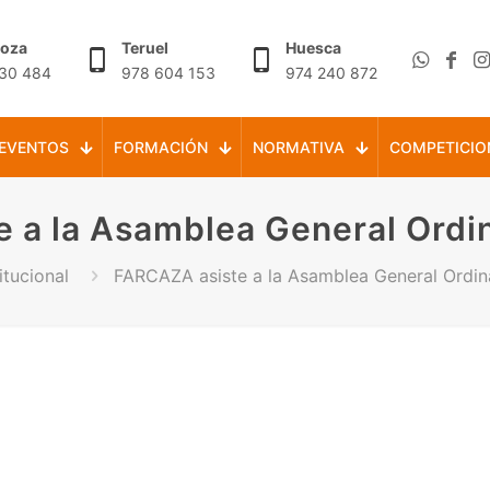
goza
Teruel
Huesca
30 484
978 604 153
974 240 872
EVENTOS
FORMACIÓN
NORMATIVA
COMPETICIO
 a la Asamblea General Ordin
itucional
FARCAZA asiste a la Asamblea General Ordin