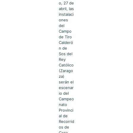
o, 27 de
abril, las
instalaci
ones
del
Campo
de Tiro
Calderó
n de
Sos del
Rey
Católico
(Zarago
za)
serán el
escenar
io del
Campeo
nato
Provinci
al de
Recorrid
os de
Caza