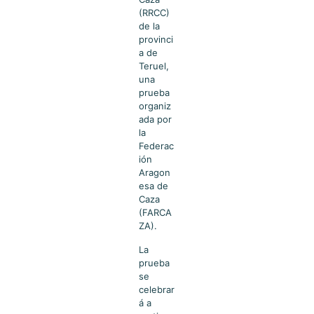
(RRCC)
de la
provinci
a de
Teruel,
una
prueba
organiz
ada por
la
Federac
ión
Aragon
esa de
Caza
(FARCA
ZA).
La
prueba
se
celebrar
á a