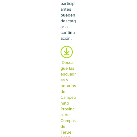
particip
antes
pueden
descarg
ar a
continu
ación.
Descar
gue las
escuadr
as y
horarios
del
Campeo
nato
Provinci
al de
Compak
de
Teruel