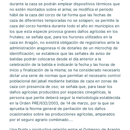
durante la caza se podrán emplear dispositivos térmicos que
no estén montados sobre el arma; se modifica el periodo
hábil de la caza del corzo de tal forma que las fechas de
caza de diferentes temporadas no se solapen; se permite la
caza del corzo hembra durante todo el año en municipios en
los que esta especie provoca graves daños agrícolas en los
frutales; se señala que, para los hurones utilizados en la
caza en Aragón, no existirá obligación de registrarlos ante la
administración aragonesa ni de dotarles de un microchip de
identificación; se establece que las señales de aviso de
batidas podrán colocarse desde el día anterior a la
celebración de la batida e indicarán la fecha y las horas de
inicio y finalización de la misma; se ha considerado necesario
dictar una serie de normas que permitan el necesario control
poblacional del jabalí mediante batidas de caza en zonas de
caza con presencia de oso; se señala que, para tasar los
daños agrícolas producidos por especies cinegéticas, la
persona que perite deberá seguir la metodología establecida
en la Orden PRE/632/2003, de 14 de marzo, por la que se
aprueba la Norma general de peritación de los daños
ocasionados sobre las producciones agrícolas, amparados
por el seguro agrario combinado....
Una fluida y productiva relación entre el Gobierno de Aragón