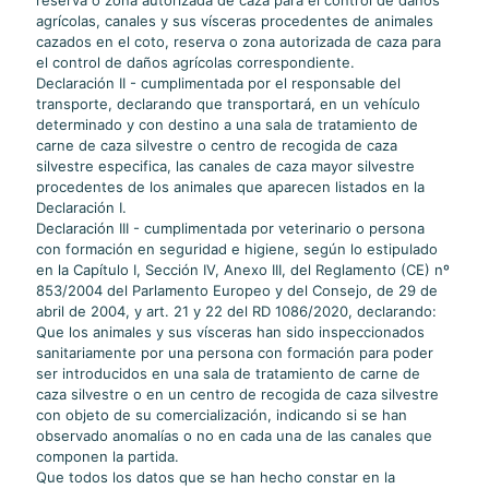
reserva o zona autorizada de caza para el control de daños
agrícolas, canales y sus vísceras procedentes de animales
cazados en el coto, reserva o zona autorizada de caza para
el control de daños agrícolas correspondiente.
Declaración II - cumplimentada por el responsable del
transporte, declarando que transportará, en un vehículo
determinado y con destino a una sala de tratamiento de
carne de caza silvestre o centro de recogida de caza
silvestre especifica, las canales de caza mayor silvestre
procedentes de los animales que aparecen listados en la
Declaración I.
Declaración III - cumplimentada por veterinario o persona
con formación en seguridad e higiene, según lo estipulado
en la Capítulo I, Sección IV, Anexo III, del Reglamento (CE) nº
853/2004 del Parlamento Europeo y del Consejo, de 29 de
abril de 2004, y art. 21 y 22 del RD 1086/2020, declarando:
Que los animales y sus vísceras han sido inspeccionados
sanitariamente por una persona con formación para poder
ser introducidos en una sala de tratamiento de carne de
caza silvestre o en un centro de recogida de caza silvestre
con objeto de su comercialización, indicando si se han
observado anomalías o no en cada una de las canales que
componen la partida.
Que todos los datos que se han hecho constar en la