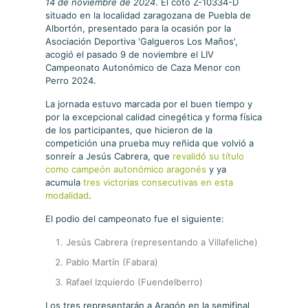
14 de noviembre de 2024
. El coto Z-10334-D
situado en la localidad zaragozana de Puebla de
Albortón, presentado para la ocasión por la
Asociación Deportiva 'Galgueros Los Maños',
acogió el pasado 9 de noviembre el LIV
Campeonato Autonómico de Caza Menor con
Perro 2024.
La jornada estuvo marcada por el buen tiempo y
por la excepcional calidad cinegética y forma física
de los participantes, que hicieron de la
competición una prueba muy reñida que volvió a
sonreír a Jesús Cabrera, que
revalidó su título
como campeón autonómico aragonés
y ya
acumula
tres victorias consecutivas en esta
modalidad
.
El podio del campeonato fue el siguiente:
Jesús Cabrera (representando a Villafeliche)
Pablo Martín (Fabara)
Rafael Izquierdo (Fuendelberro)
Los tres representarán a Aragón en la semifinal