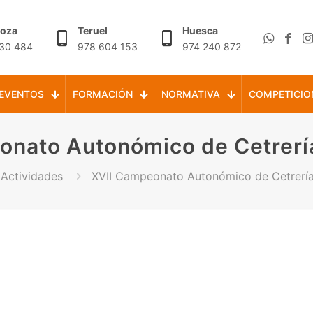
goza
Teruel
Huesca
30 484
978 604 153
974 240 872
EVENTOS
FORMACIÓN
NORMATIVA
COMPETICIO
onato Autonómico de Cetrerí
Actividades
XVII Campeonato Autonómico de Cetrerí