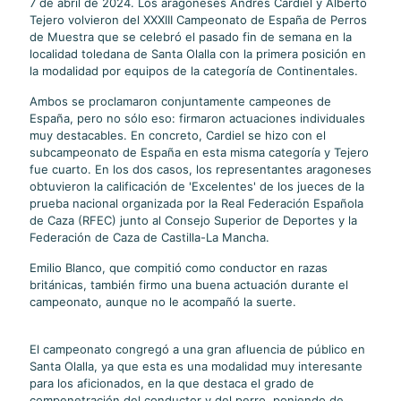
7 de abril de 2024. Los aragoneses Andrés Cardiel y Alberto
Tejero volvieron del XXXIII Campeonato de España de Perros
de Muestra que se celebró el pasado fin de semana en la
localidad toledana de Santa Olalla con la primera posición en
la modalidad por equipos de la categoría de Continentales.
Ambos se proclamaron conjuntamente campeones de
España, pero no sólo eso: firmaron actuaciones individuales
muy destacables. En concreto, Cardiel se hizo con el
subcampeonato de España en esta misma categoría y Tejero
fue cuarto. En los dos casos, los representantes aragoneses
obtuvieron la calificación de 'Excelentes' de los jueces de la
prueba nacional organizada por la Real Federación Española
de Caza (RFEC) junto al Consejo Superior de Deportes y la
Federación de Caza de Castilla-La Mancha.
Emilio Blanco, que compitió como conductor en razas
británicas, también firmo una buena actuación durante el
campeonato, aunque no le acompañó la suerte.
El campeonato congregó a una gran afluencia de público en
Santa Olalla, ya que esta es una modalidad muy interesante
para los aficionados, en la que destaca el grado de
compenetración del conductor y del perro, poniendo de