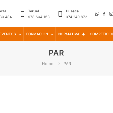
goza
Teruel
Huesca
30 484
978 604 153
974 240 872
EVENTOS
FORMACIÓN
NORMATIVA
COMPETICIO
PAR
Home
PAR