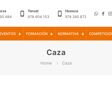
goza
Teruel
Huesca
30 484
978 604 153
974 240 872
EVENTOS
FORMACIÓN
NORMATIVA
COMPETICIO
Caza
Home
Caza