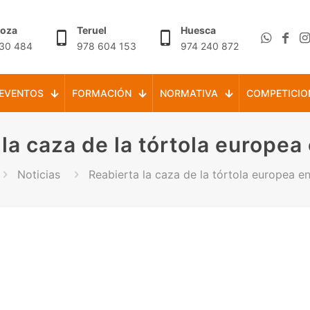
goza
Teruel
Huesca
30 484
978 604 153
974 240 872
EVENTOS
FORMACIÓN
NORMATIVA
COMPETICIO
la caza de la tórtola europe
Noticias
Reabierta la caza de la tórtola europea e