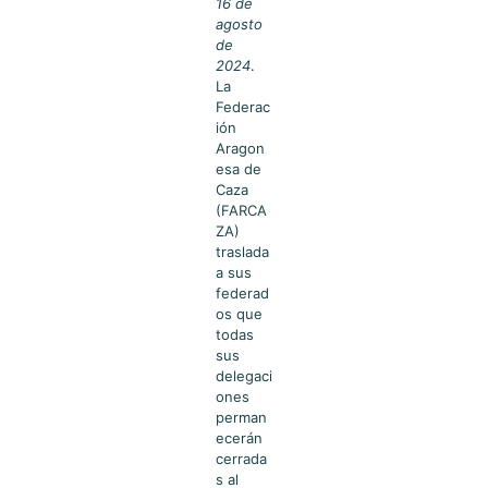
16 de
agosto
de
2024
.
La
Federac
ión
Aragon
esa de
Caza
(FARCA
ZA)
traslada
a sus
federad
os que
todas
sus
delegaci
ones
perman
ecerán
cerrada
s al