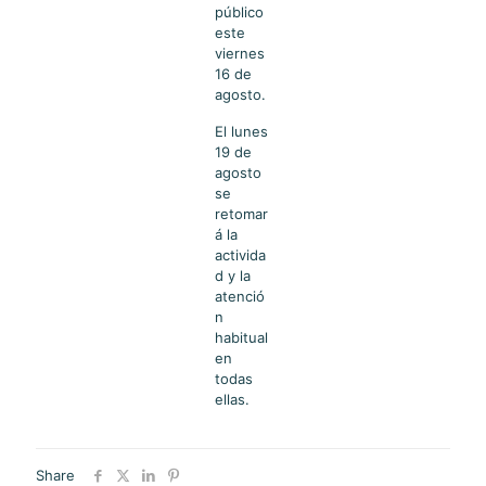
público
este
viernes
16 de
agosto.
El lunes
19 de
agosto
se
retomar
á la
activida
d y la
atenció
n
habitual
en
todas
ellas.
Share