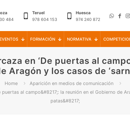
goza
Teruel
Huesca
30 484
978 604 153
974 240 872
EVENTOS
FORMACIÓN
NORMATIVA
COMPETICIO
caza en ‘De puertas al campo’
e Aragón y los casos de ‘sarn
Home
Aparición en medios de comunicación
 puertas al campo&#8217;: la reunión en el Gobierno de Ar
patas&#8217;