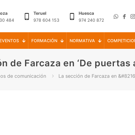
goza
Teruel
Huesca
30 484
978 604 153
974 240 872
EVENTOS
FORMACIÓN
NORMATIVA
COMPETICIO
ón de Farcaza en ‘De puertas 
ios de comunicación
La sección de Farcaza en &#821