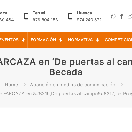
goza
Teruel
Huesca
30 484
978 604 153
974 240 872
EVENTOS
FORMACIÓN
NORMATIVA
COMPETICIO
ARCAZA en ‘De puertas al cam
Becada
Home
Aparición en medios de comunicación
de FARCAZA en &#8216;De puertas al campo&#8217;: el Pro