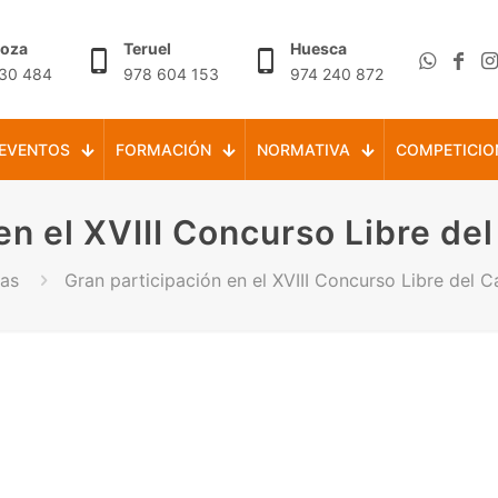
goza
Teruel
Huesca
30 484
978 604 153
974 240 872
EVENTOS
FORMACIÓN
NORMATIVA
COMPETICIO
en el XVIII Concurso Libre de
ias
Gran participación en el XVIII Concurso Libre del C