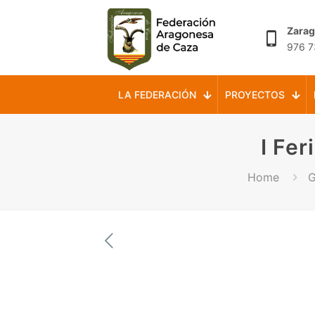
Zara
976 7
LA FEDERACIÓN
PROYECTOS
I Fe
Home
G