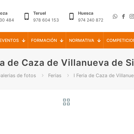
goza
Teruel
Huesca
30 484
978 604 153
974 240 872
EVENTOS
FORMACIÓN
NORMATIVA
COMPETICIO
ria de Caza de Villanueva de S
alerias de fotos
Ferias
I Feria de Caza de Villanu