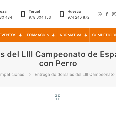
goza
Teruel
Huesca
30 484
978 604 153
974 240 872
EVENTOS
FORMACIÓN
NORMATIVA
COMPETICIO
es del LIII Campeonato de Esp
con Perro
mpeticiones
Entrega de dorsales del LIII Campeonato