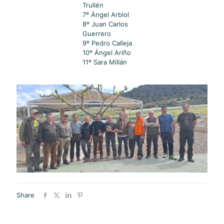
Trullén
7º Ángel Arbiol
8º Juan Carlos
Guerrero
9º Pedro Calleja
10º Ángel Ariño
11º Sara Millán
Share