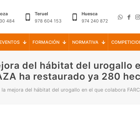
goza
Teruel
Huesca
30 484
978 604 153
974 240 872
EVENTOS
FORMACIÓN
NORMATIVA
COMPETICIO
jora del hábitat del urogallo
ZA ha restaurado ya 280 hect
a la mejora del hábitat del urogallo en el que colabora FA