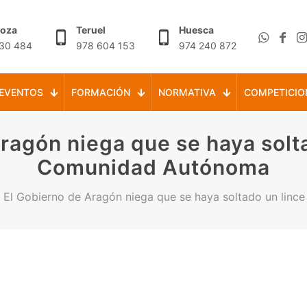
goza
Teruel
Huesca
30 484
978 604 153
974 240 872
EVENTOS
FORMACIÓN
NORMATIVA
COMPETICIO
ragón niega que se haya solta
Comunidad Autónoma
El Gobierno de Aragón niega que se haya soltado un lin