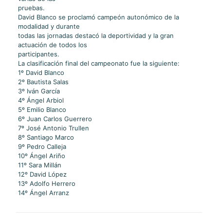
pruebas.
David Blanco se proclamó campeón autonómico de la
modalidad y durante
todas las jornadas destacó la deportividad y la gran
actuación de todos los
participantes.
La clasificación final del campeonato fue la siguiente:
1º David Blanco
2º Bautista Salas
3º Iván García
4º Ángel Arbiol
5º Emilio Blanco
6º Juan Carlos Guerrero
7º José Antonio Trullen
8º Santiago Marco
9º Pedro Calleja
10º Ángel Ariño
11º Sara Millán
12º David López
13º Adolfo Herrero
14º Ángel Arranz