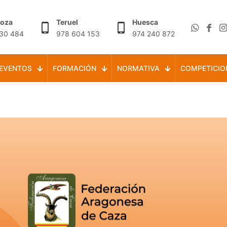
goza
Teruel
Huesca
30 484
978 604 153
974 240 872
EVENTOS
FORMACIÓN
NORMATIVA
COMPETICIO