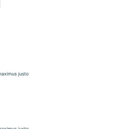
d
 maximus justo
 maximus justo