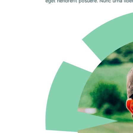
eget hendrerit posuere. Nunc urna libe