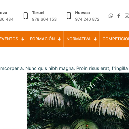
goza
Teruel
Huesca
30 484
978 604 153
974 240 872
EVENTOS
FORMACIÓN
NORMATIVA
COMPETICIO
llamcorper a. Nunc quis nibh magna. Proin risus erat, fringill