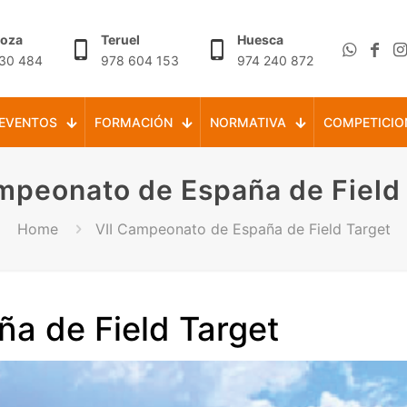
goza
Teruel
Huesca
30 484
978 604 153
974 240 872
EVENTOS
FORMACIÓN
NORMATIVA
COMPETICIO
mpeonato de España de Field
Home
VII Campeonato de España de Field Target
a de Field Target