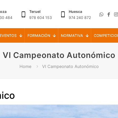
goza
Teruel
Huesca
30 484
978 604 153
974 240 872
EVENTOS
FORMACIÓN
NORMATIVA
COMPETICIO
VI Campeonato Autonómico
Home
VI Campeonato Autonómico
ico